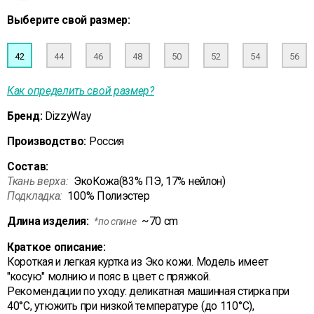
Выберите свой размер:
42
44
46
48
50
52
54
56
Как определить свой размер?
Бренд:
DizzyWay
Производство:
Россия
Состав:
Ткань верха:
ЭкоКожа(83% ПЭ, 17% нейлон)
Подкладка:
100% Полиэстер
Длина изделия:
~70 cm
*по спине
Краткое описание:
Короткая и легкая куртка из Эко кожи. Модель имеет
"косую" молнию и пояс в цвет с пряжкой.
Рекомендации по уходу: деликатная машинная стирка при
40°С, утюжить при низкой температуре (до 110°С),