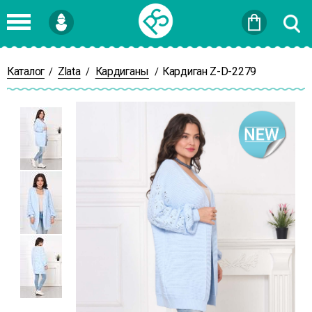
Войти
или
Зарегистрироваться
Каталог
Zlata
Кардиганы
Кардиган Z-D-2279
/
/
/