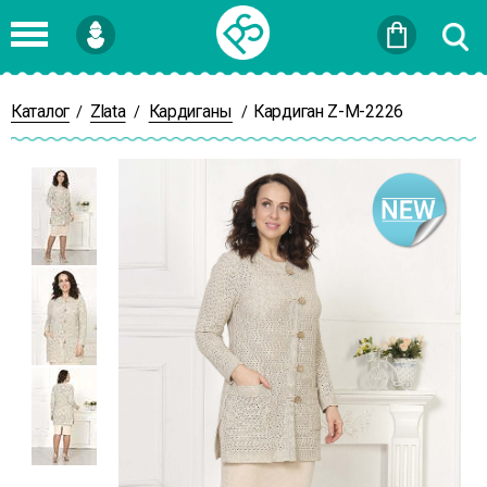
Войти
или
Зарегистрироваться
Каталог
Zlata
Кардиганы
Кардиган Z-М-2226
/
/
/