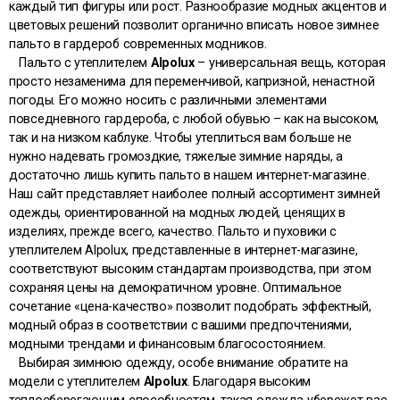
каждый тип фигуры или рост. Разнообразие модных акцентов и
цветовых решений позволит органично вписать новое зимнее
пальто в гардероб современных модников.
Пальто с утеплителем
Alpolux
– универсальная вещь, которая
просто незаменима для переменчивой, капризной, ненастной
погоды. Его можно носить с различными элементами
повседневного гардероба, с любой обувью – как на высоком,
так и на низком каблуке. Чтобы утеплиться вам больше не
нужно надевать громоздкие, тяжелые зимние наряды, а
достаточно лишь купить пальто в нашем интернет-магазине.
Наш сайт представляет наиболее полный ассортимент зимней
одежды, ориентированной на модных людей, ценящих в
изделиях, прежде всего, качество. Пальто и пуховики с
утеплителем Alpolux, представленные в интернет-магазине,
соответствуют высоким стандартам производства, при этом
сохраняя цены на демократичном уровне. Оптимальное
сочетание «цена-качество» позволит подобрать эффектный,
модный образ в соответствии с вашими предпочтениями,
модными трендами и финансовым благосостоянием.
Выбирая зимнюю одежду, особе внимание обратите на
модели с утеплителем
Alpolux
. Благодаря высоким