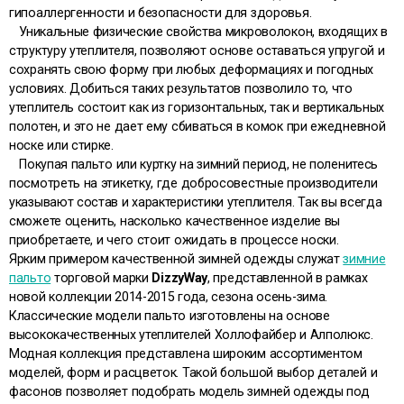
гипоаллергенности и безопасности для здоровья.
Уникальные физические свойства микроволокон, входящих в
структуру утеплителя, позволяют основе оставаться упругой и
сохранять свою форму при любых деформациях и погодных
условиях. Добиться таких результатов позволило то, что
утеплитель состоит как из горизонтальных, так и вертикальных
полотен, и это не дает ему сбиваться в комок при ежедневной
носке или стирке.
Покупая пальто или куртку на зимний период, не поленитесь
посмотреть на этикетку, где добросовестные производители
указывают состав и характеристики утеплителя. Так вы всегда
сможете оценить, насколько качественное изделие вы
приобретаете, и чего стоит ожидать в процессе носки.
Ярким примером качественной зимней одежды служат
зимние
пальто
торговой марки
DizzyWay
, представленной в рамках
новой коллекции 2014-2015 года, сезона осень-зима.
Классические модели пальто изготовлены на основе
высококачественных утеплителей Холлофайбер и Алполюкс.
Модная коллекция представлена широким ассортиментом
моделей, форм и расцветок. Такой большой выбор деталей и
фасонов позволяет подобрать модель зимней одежды под