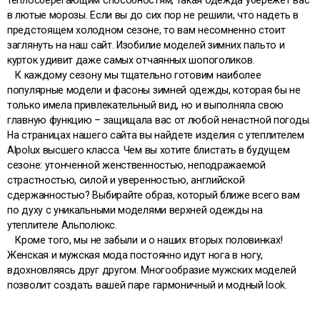
теплосберегающим способностям, такая одежда убережет вас
в лютые морозы. Если вы до сих пор не решили, что надеть в
предстоящем холодном сезоне, то вам несомненно стоит
заглянуть на наш сайт. Изобилие моделей зимних пальто и
курток удивит даже самых отчаянных шопоголиков.
К каждому сезону мы тщательно готовим наиболее
популярные модели и фасоны зимней одежды, которая бы не
только имела привлекательный вид, но и выполняла свою
главную функцию – защищала вас от любой ненастной погоды.
На страницах нашего сайта вы найдете изделия с утеплителем
Alpolux высшего класса. Чем вы хотите блистать в будущем
сезоне: утонченной женственностью, неподражаемой
страстностью, силой и уверенностью, английской
сдержанностью? Выбирайте образ, который ближе всего вам
по духу с уникальными моделями верхней одежды на
утеплителе Альполюкс.
Кроме того, мы не забыли и о наших вторых половинках!
Женская и мужская мода постоянно идут нога в ногу,
вдохновляясь друг другом. Многообразие мужских моделей
позволит создать вашей паре гармоничный и модный look.