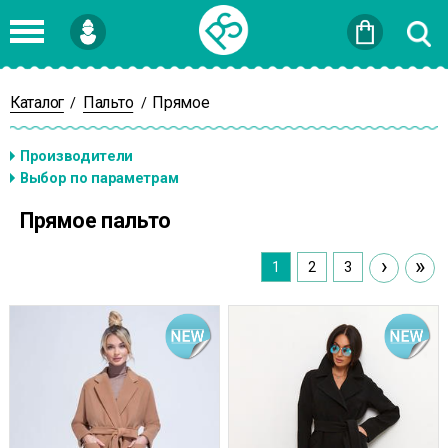
Войти
или
Зарегистрироваться
Каталог
Пальто
Прямое
/
/
Прямое пальто
›
»
1
2
3