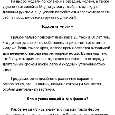
На выбор модели по колено, на середину колена, а также
удлиненные линейки. Модницы могут выбрать одежду с
длинным рукавом, еще успели полюбиться и зарекомендовать
себя в прошлых сезонах рукава с длиной ¾.
Подходит многим!
Прямое пальто подходит леди как в 20, так и в 60 лет, тем,
кто делает ударение на собственные приоритетные стили в
имидже. Вещь такого кроя, долгое время остается актуальной
для вечернего выхода или регулярной носки. Думая над тем,
чтобы купить прямое пальто
,
важно понимать - оно порадует
длительным сроком носки, легким уходом и утонченностью
стиля.
Предусмотрели дизайнеры различные варианты
оформления, это - вышивки, нашивка пуговиц и манжетов,
особая центральная застежка.
В чем успех вещей этого фасона?
Как бы не менялись акценты с годами, такой фасон
привлекает женщин со всего мира, и Россия – не исключение.