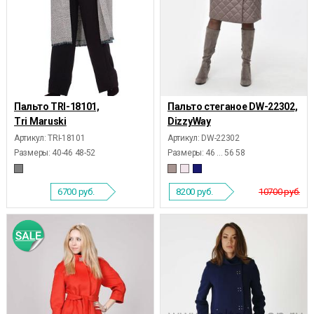
Пальто TRI-18101,
Пальто стеганое DW-22302,
Tri Maruski
DizzyWay
Артикул: TRI-18101
Артикул: DW-22302
Размеры:
40-46 48-52
Размеры:
46 ... 56 58
6700
руб.
8200
руб.
10700 руб.