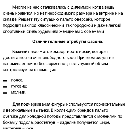
Многие из нас сталкивались с дилеммой, когда вещь
очень нравится, но нет необходимого размера на витрине и на
складе. Решает эту ситуацию пальто оверсайз
,
которое
подходит как под классический, так городской и даже легкий
спортивный стиль худым или женщинам с объемами.
Отличительные атрибуты фасона.
Важный плюс – это комфортность носки, которая
достигается за счет свободного кроя. При этом силуэт не
напоминает нечто бесформенное, ведь нужный объем
контролируется с помощью:
▬ пояса;
▬ пуговиц;
▬ молнии.
Для подчеркивания фигуры используются горизонтальные
и вертикальные вытачки. В коллекциях брендов пальто
oversize для холодной погоды представляется с молниями по
бокам у подола, расстегнув – изделие получается шире,
застегнув – уже.