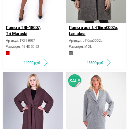
Пальто TRI-18007,
Пальто арт. L-Пбкл0002с,
Tri Maruski
Laniakea
Артикул: TRI-18007
Артикул: L-Пбкл0002с
Размеры:
46-48 50-52
Размеры:
M XL
11000
руб.
13800
руб.