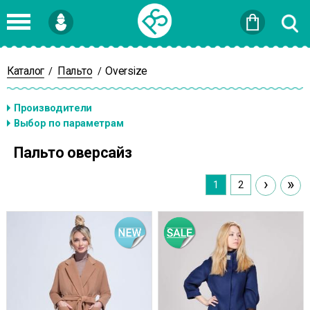
Войти
или
Зарегистрироваться
Каталог
Пальто
Oversize
/
/
Пальто оверсайз
›
»
1
2