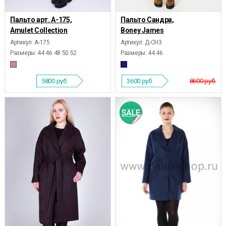
Пальто арт. А-175,
Пальто Сандра,
Amulet Collection
Boney James
Артикул: А-175
Артикул: Д-СН3
Размеры:
44 46 48 50 52
Размеры:
44 46
5800
руб.
3600
руб.
8600 руб.