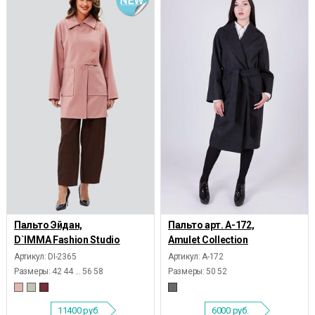
Пальто Эйдан,
Пальто арт. А-172,
D`IMMA Fashion Studio
Amulet Collection
Артикул: DI-2365
Артикул: А-172
Размеры:
42 44 ... 56 58
Размеры:
50 52
11400
руб.
6000
руб.