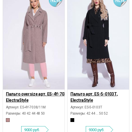
Пальто oversize арт. ES-4Y-7038/11М,
Пальто арт. ES-5-0103Т,
ElectraStyle
ElectraStyle
Артикул: ES-4Y-7038/11М
Артикул: ES-5-0103Т
Размеры:
40 42 44 48 50
Размеры:
42 44 ... 50 52
9000
руб.
9300
руб.