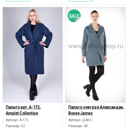
Пальто арт. А-172,
Пальто oversize Александра,
Amulet Collection
Boney James
Артикул: А-172
Артикул: Д-АК3
Размеры:
52
Размеры:
48