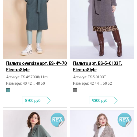
Пальто oversize арт. ES-4Y-7038/11m,
Пальто арт. ES-5-0103Т,
ElectraStyle
ElectraStyle
Артикул: ES-4Y-7038/11m
Артикул: ES-5-0103Т
Размеры:
40 42 ... 48 50
Размеры:
42 44 ... 50 52
8700
руб.
9300
руб.