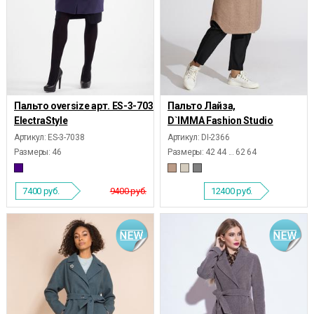
Пальто oversize арт. ES-3-7038,
Пальто Лайза,
ElectraStyle
D`IMMA Fashion Studio
Артикул: ES-3-7038
Артикул: DI-2366
Размеры:
46
Размеры:
42 44 ... 62 64
7400
руб.
9400 руб.
12400
руб.