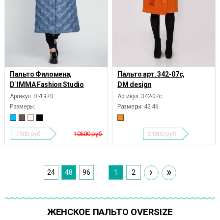
Пальто Филомена,
Пальто арт. 342-07c,
D`IMMA Fashion Studio
DM design
Артикул: DI-1970
Артикул: 342-07с
Размеры:
Размеры:
42 46
7500
руб.
10500 руб.
21800
руб.
›
»
24
48
96
1
2
ЖЕНСКОЕ ПАЛЬТО OVERSIZE