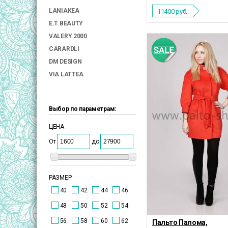
LANIAKEA
11400
руб.
E.T.BEAUTY
VALERY 2000
CARARDLI
DM DESIGN
VIA LATTEA
Выбор по параметрам:
ЦЕНА
От
до
РАЗМЕР
40
42
44
46
48
50
52
54
56
58
60
62
Пальто Палома,