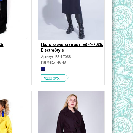
05,
Пальто oversize арт. ES-4-7038,
ElectraStyle
Артикул: ES-4-7038
Размеры:
46 48
9200
руб.