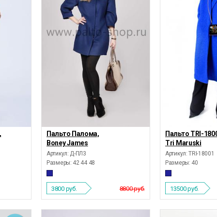
,
Пальто Палома,
Пальто TRI-180
Boney James
Tri Maruski
Артикул: Д-ПЛ3
Артикул: TRI-18001
Размеры:
42 44 48
Размеры:
40
3800
руб.
8800 руб.
13500
руб.