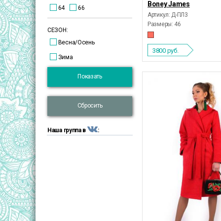
Boney James
64
66
Артикул: Д-ПЛ3
Размеры:
46
СЕЗОН:
Весна/Осень
3800
руб.
Зима
Показать
Сбросить
Наша группа в
: