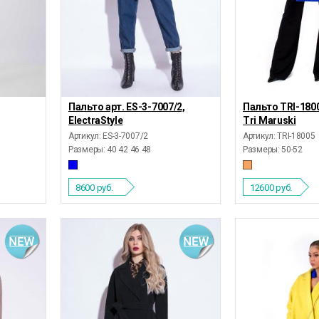
Пальто арт. ES-3-7007/2,
Пальто TRI-180
ElectraStyle
Tri Maruski
Артикул: ES-3-7007/2
Артикул: TRI-18005
Размеры:
40 42 46 48
Размеры:
50-52
8600
руб.
12600
руб.