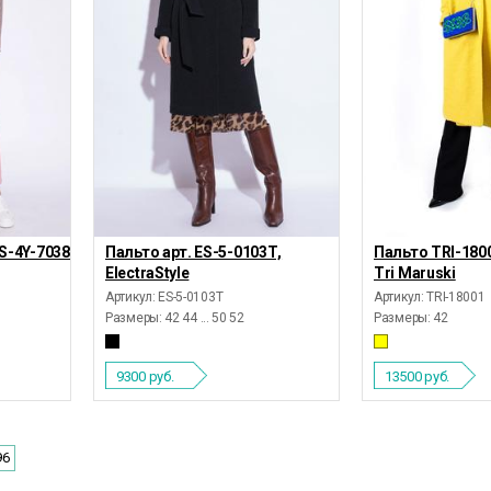
ES-4Y-7038/11М,
Пальто арт. ES-5-0103Т,
Пальто TRI-180
ElectraStyle
Tri Maruski
Артикул: ES-5-0103Т
Артикул: TRI-18001
Размеры:
42 44 ... 50 52
Размеры:
42
9300
руб.
13500
руб.
96