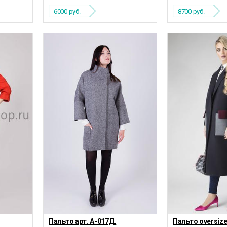
6000
руб.
8700
руб.
Пальто арт. А-017Д,
Пальто oversize