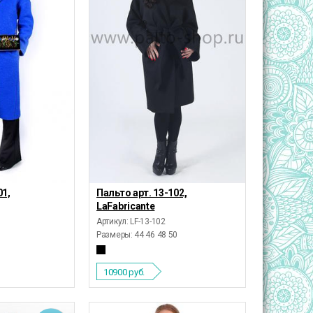
01,
Пальто арт. 13-102,
LaFabricante
Артикул: LF-13-102
Размеры:
44 46 48 50
10900
руб.