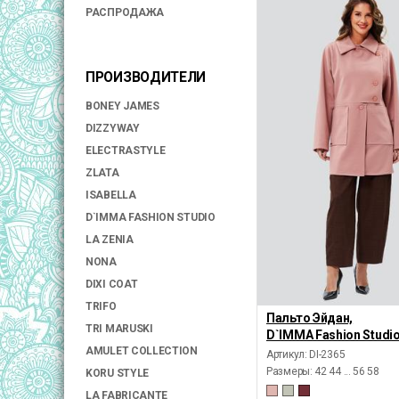
РАСПРОДАЖА
ПРОИЗВОДИТЕЛИ
BONEY JAMES
DIZZYWAY
ELECTRASTYLE
ZLATA
ISABELLA
D`IMMA FASHION STUDIO
LA ZENIA
NONA
DIXI COAT
TRIFO
Пальто Эйдан,
TRI MARUSKI
D`IMMA Fashion Studi
AMULET COLLECTION
Артикул: DI-2365
Размеры:
42 44 ... 56 58
KORU STYLE
LA FABRICANTE