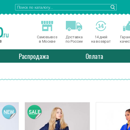
Самовывоз
Доставка
14 дней
Гаран
о
в Москве
по России
на возврат
качес
Распродажа
Оплата