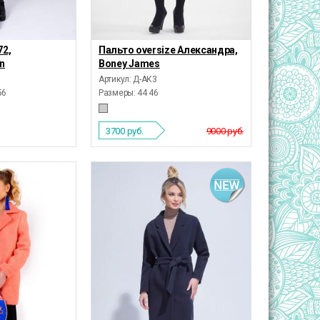
72,
Пальто oversize Александра,
on
Boney James
Артикул: Д-АК3
56
Размеры:
44 46
3700
руб.
9000 руб.