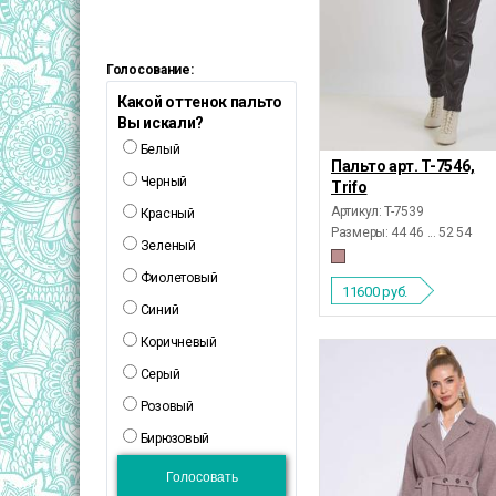
Голосование:
Какой оттенок пальто
Вы искали?
Белый
Пальто арт. T-7546,
Черный
Trifo
Артикул: T-7539
Красный
Размеры:
44 46 ... 52 54
Зеленый
Фиолетовый
11600
руб.
Синий
Коричневый
Серый
Розовый
Бирюзовый
Голосовать