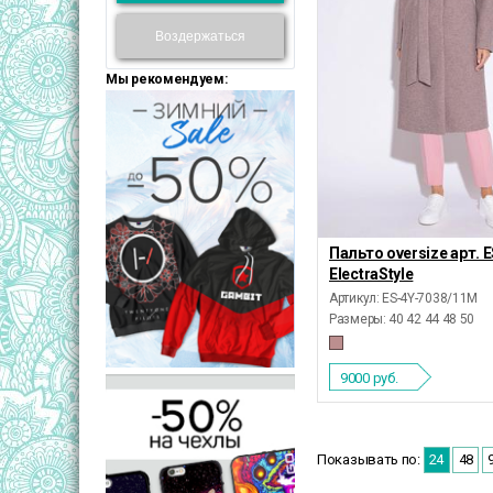
Воздержаться
Мы рекомендуем:
Пальто oversize арт. 
ElectraStyle
Артикул: ES-4Y-7038/11М
Размеры:
40 42 44 48 50
9000
руб.
Показывать по:
24
48