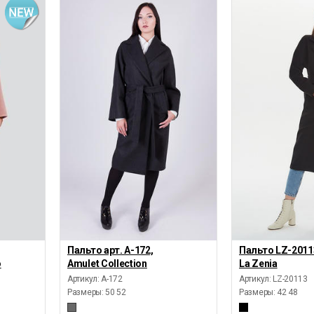
Пальто арт. А-172,
Пальто LZ-2011
o
Amulet Collection
La Zenia
Артикул: А-172
Артикул: LZ-20113
Размеры:
50 52
Размеры:
42 48