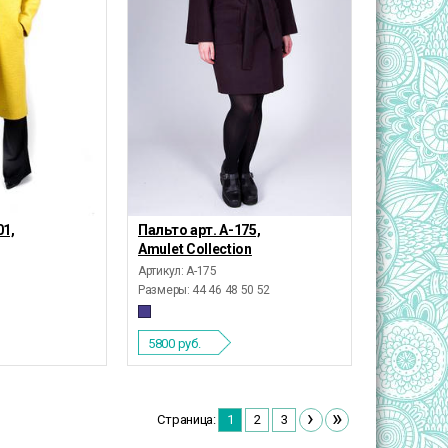
01,
Пальто арт. А-175,
Amulet Collection
Артикул: А-175
Размеры:
44 46 48 50 52
5800
руб.
›
»
Страница:
1
2
3