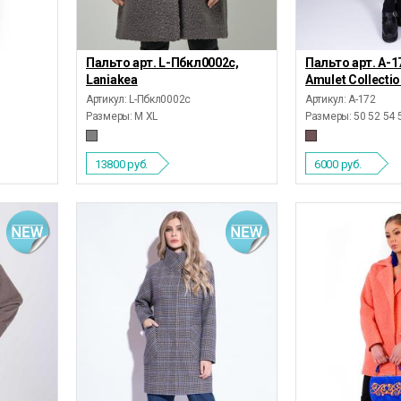
Пальто арт. L-Пбкл0002с,
Пальто арт. А-1
Laniakea
Amulet Collecti
Артикул: L-Пбкл0002с
Артикул: А-172
Размеры:
M XL
Размеры:
50 52 54 
13800
руб.
6000
руб.