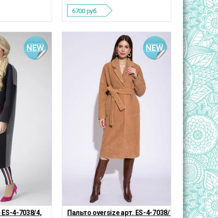
6700
руб.
 ES-4-7038/4,
Пальто oversize арт. ES-4-7038/13М,